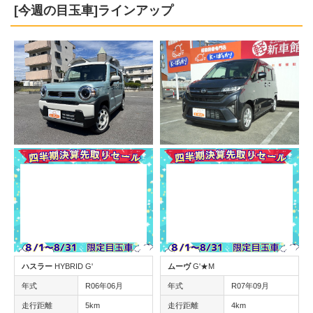
[今週の目玉車]ラインアップ
ハスラー
HYBRID G'
ムーヴ
G'★M
年式
R06年06月
年式
R07年09月
走行距離
5km
走行距離
4km