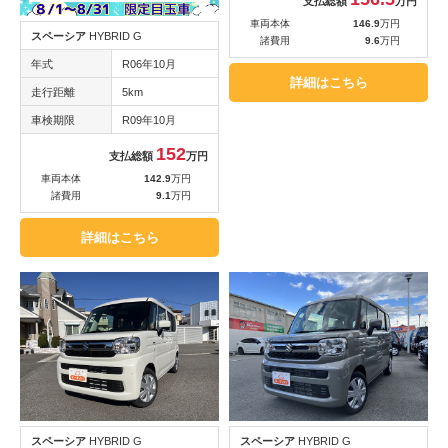
支払総額
万円
車両本体
146.9
万円
スペーシア
HYBRID G
諸費用
9.6
万円
年式
R06年10月
詳細はこちら
走行距離
5km
車検期限
R09年10月
152
支払総額
万円
車両本体
142.9
万円
諸費用
9.1
万円
詳細はこちら
スペーシア
HYBRID G
スペーシア
HYBRID G