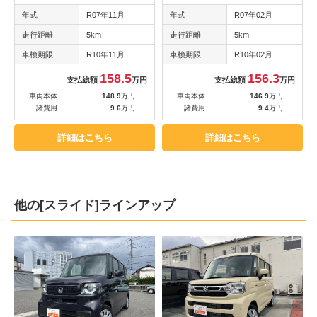
年式
R07年11月
年式
R07年02月
走行距離
5km
走行距離
5km
車検期限
R10年11月
車検期限
R10年02月
158.5
156.3
支払総額
万円
支払総額
万円
車両本体
148.9
万円
車両本体
146.9
万円
諸費用
9.6
万円
諸費用
9.4
万円
詳細はこちら
詳細はこちら
他の[スライド]ラインアップ