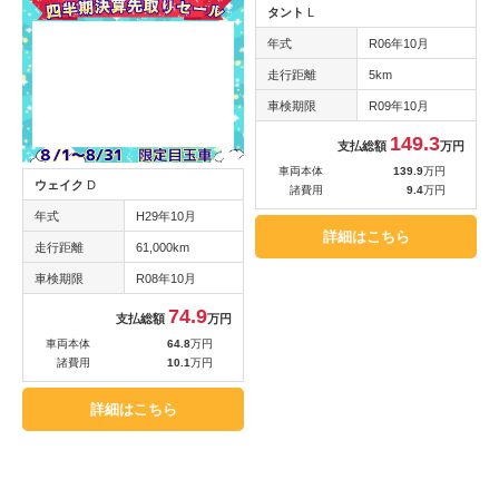
タント
L
年式
R06年10月
走行距離
5km
車検期限
R09年10月
149.3
支払総額
万円
車両本体
139.9
万円
ウェイク
D
諸費用
9.4
万円
年式
H29年10月
詳細はこちら
走行距離
61,000km
車検期限
R08年10月
74.9
支払総額
万円
車両本体
64.8
万円
諸費用
10.1
万円
詳細はこちら