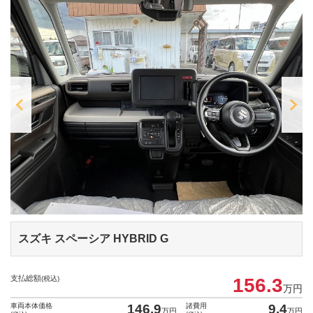
スズキ スペーシア
HYBRID G
支払総額
(税込)
156.3
万円
車両本体価格
146.9
諸費用
9.4
万円
万円