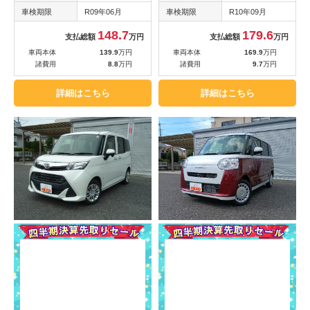
車検期限
R09年06月
車検期限
R10年09月
148.7
179.6
支払総額
万円
支払総額
万円
車両本体
139.9
万円
車両本体
169.9
万円
諸費用
8.8
万円
諸費用
9.7
万円
詳細はこちら
詳細はこちら