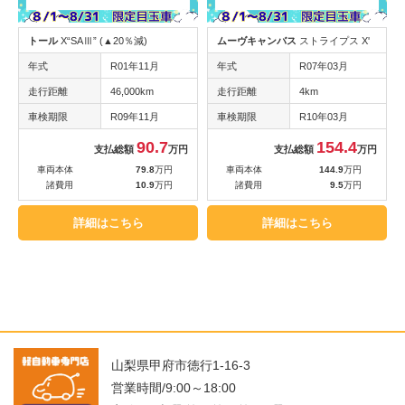
トール
X“SAⅢ” (▲20％減)
ムーヴキャンバス
ストライプス X'
年式
R01年11月
年式
R07年03月
走行距離
46,000km
走行距離
4km
車検期限
R09年11月
車検期限
R10年03月
90.7
154.4
支払総額
万円
支払総額
万円
車両本体
79.8
万円
車両本体
144.9
万円
諸費用
10.9
万円
諸費用
9.5
万円
詳細はこちら
詳細はこちら
山梨県甲府市徳行1-16-3
営業時間/9:00～18:00