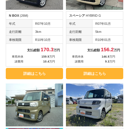
N BOX
(26M)
スペーシア
HYBRID G
年式
R07年10月
年式
R07年01月
走行距離
3km
走行距離
5km
車検期限
R10年10月
車検期限
R10年01月
170.3
156.2
支払総額
万円
支払総額
万円
車両本体
159.9
万円
車両本体
146.9
万円
諸費用
10.4
万円
諸費用
9.3
万円
詳細はこちら
詳細はこちら