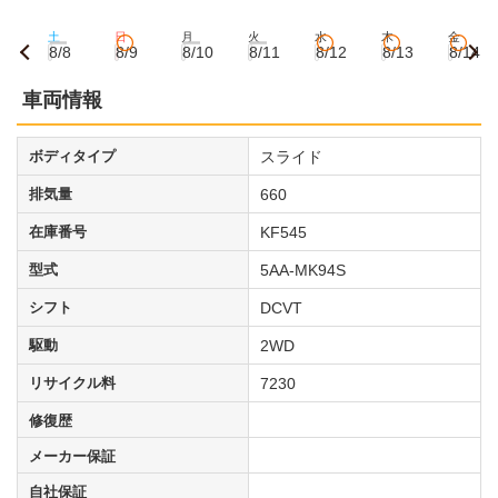
土
日
月
火
水
木
金
8/8
8/9
8/10
8/11
8/12
8/13
8/14
車両情報
ボディタイプ
スライド
排気量
660
在庫番号
KF545
型式
5AA-MK94S
シフト
DCVT
駆動
2WD
リサイクル料
7230
修復歴
メーカー保証
自社保証