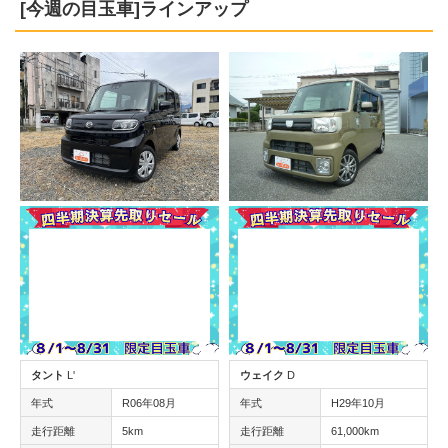
[今週の目玉車]ラインアップ
タント
L'
ウェイク
D
年式
R06年08月
年式
H29年10月
走行距離
5km
走行距離
61,000km