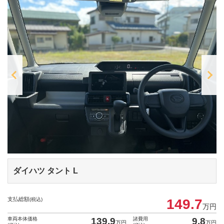
ダイハツ タント
L
支払総額
(税込)
149.7
万円
車両本体価格
139.9
諸費用
9.8
万円
万円