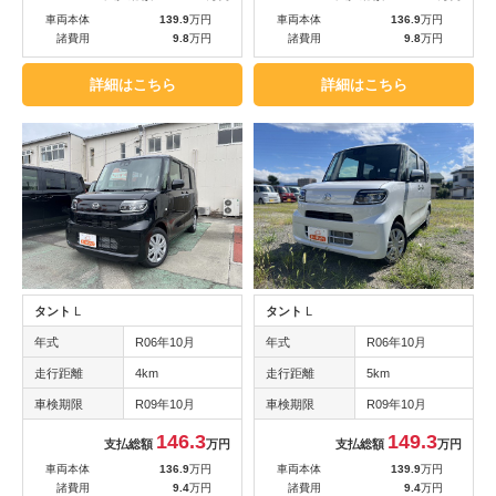
車両本体
139.9
万円
車両本体
136.9
万円
諸費用
9.8
万円
諸費用
9.8
万円
詳細はこちら
詳細はこちら
タント
L
タント
L
年式
R06年10月
年式
R06年10月
走行距離
4km
走行距離
5km
車検期限
R09年10月
車検期限
R09年10月
146.3
149.3
支払総額
万円
支払総額
万円
車両本体
136.9
万円
車両本体
139.9
万円
諸費用
9.4
万円
諸費用
9.4
万円