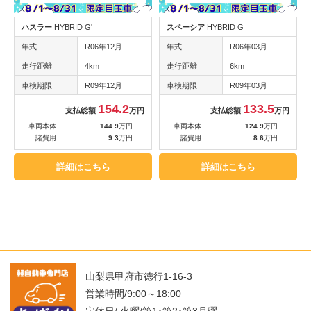
ハスラー
HYBRID G'
スペーシア
HYBRID G
年式
R06年12月
年式
R06年03月
走行距離
4km
走行距離
6km
車検期限
R09年12月
車検期限
R09年03月
154.2
133.5
支払総額
万円
支払総額
万円
車両本体
144.9
万円
車両本体
124.9
万円
諸費用
9.3
万円
諸費用
8.6
万円
詳細はこちら
詳細はこちら
山梨県甲府市徳行1-16-3
営業時間/9:00～18:00
定休日/ 火曜/第1･第2･第3月曜