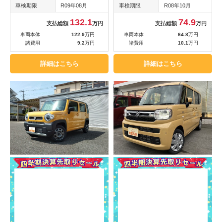
車検期限
R09年08月
車検期限
R08年10月
132.1
74.9
支払総額
万円
支払総額
万円
車両本体
122.9
万円
車両本体
64.8
万円
諸費用
9.2
万円
諸費用
10.1
万円
詳細はこちら
詳細はこちら