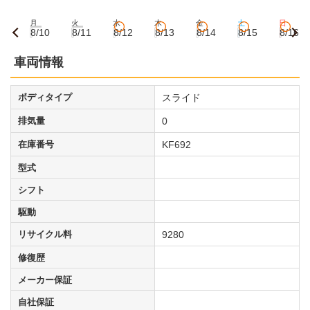
月
火
水
木
金
土
日
8/10
8/11
8/12
8/13
8/14
8/15
8/16
車両情報
ボディタイプ
スライド
排気量
0
在庫番号
KF692
型式
シフト
駆動
リサイクル料
9280
修復歴
メーカー保証
自社保証