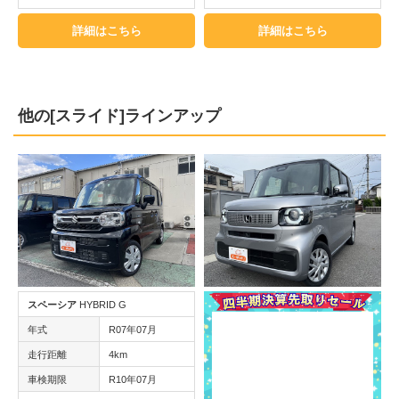
詳細はこちら
詳細はこちら
他の[スライド]ラインアップ
スペーシア
HYBRID G
年式
R07年07月
走行距離
4km
車検期限
R10年07月