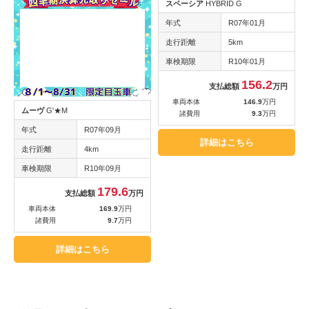
スペーシア
HYBRID G
年式
R07年01月
走行距離
5km
車検期限
R10年01月
156.2
支払総額
万円
車両本体
146.9
万円
ムーヴ
G'★M
諸費用
9.3
万円
年式
R07年09月
詳細はこちら
走行距離
4km
車検期限
R10年09月
179.6
支払総額
万円
車両本体
169.9
万円
諸費用
9.7
万円
詳細はこちら