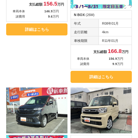
156.5
支払総額
万円
車両本体
146.9
万円
N BOX
(26M)
諸費用
9.6
万円
年式
R08年01月
詳細はこちら
走行距離
4km
車検期限
R11年01月
166.8
支払総額
万円
車両本体
156.9
万円
諸費用
9.9
万円
詳細はこちら