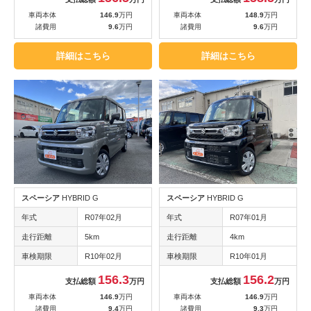
車両本体
146.9
万円
車両本体
148.9
万円
諸費用
9.6
万円
諸費用
9.6
万円
詳細はこちら
詳細はこちら
スペーシア
HYBRID G
スペーシア
HYBRID G
年式
R07年02月
年式
R07年01月
走行距離
5km
走行距離
4km
車検期限
R10年02月
車検期限
R10年01月
156.3
156.2
支払総額
万円
支払総額
万円
車両本体
146.9
万円
車両本体
146.9
万円
諸費用
9.4
万円
諸費用
9.3
万円