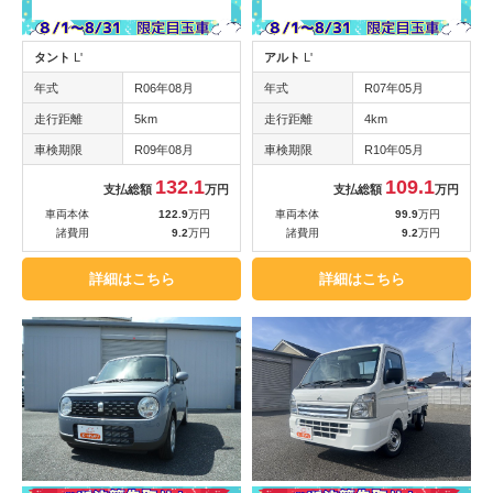
タント
L'
アルト
L'
年式
R06年08月
年式
R07年05月
走行距離
5km
走行距離
4km
車検期限
R09年08月
車検期限
R10年05月
132.1
109.1
支払総額
万円
支払総額
万円
車両本体
122.9
万円
車両本体
99.9
万円
諸費用
9.2
万円
諸費用
9.2
万円
詳細はこちら
詳細はこちら