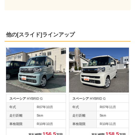
他の[スライド]ラインアップ
スペーシア
HYBRID G
スペーシア
HYBRID G
年式
R07年10月
年式
R07年11月
走行距離
5km
走行距離
5km
車検期限
R10年10月
車検期限
R10年11月
156.5
158.5
支払総額
万円
支払総額
万円