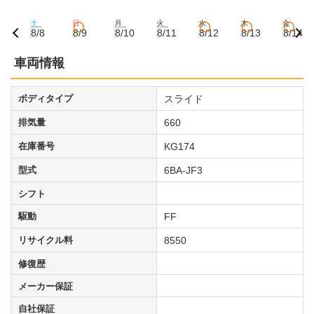
土
日
月
火
水
木
金
8/8
8/9
8/10
8/11
8/12
8/13
8/14
車両情報
ボディタイプ
スライド
排気量
660
在庫番号
KG174
型式
6BA-JF3
シフト
駆動
FF
リサイクル料
8550
修復歴
メーカー保証
自社保証