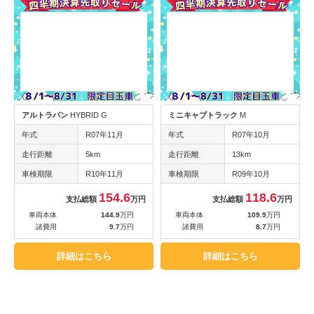
アルトラパン
HYBRID G
ミニキャブトラック
M
年式
R07年11月
年式
R07年10月
走行距離
5km
走行距離
13km
車検期限
R10年11月
車検期限
R09年10月
154.6
118.6
支払総額
万円
支払総額
万円
車両本体
144.9
万円
車両本体
109.9
万円
諸費用
9.7
万円
諸費用
8.7
万円
詳細はこちら
詳細はこちら