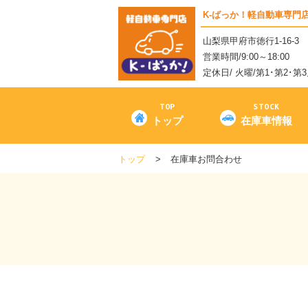
K-ばっか！軽自動車専門
山梨県甲府市徳行1-16-3
営業時間/9:00～18:00
定休日/ 火曜/第1･第2･第
TOP
STOCK
トップ
在庫車情報
トップ
在庫車お問合わせ