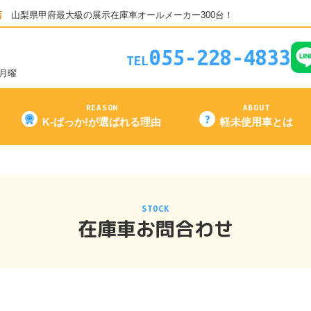
店
山梨県甲府最大級の展示在庫車オールメーカー300台！
055-228-4833
TEL
3月曜
REASON
ABOUT
K-ばっか!が選ばれる理由
軽未使用車とは
STOCK
在庫車お問合わせ