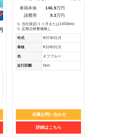
車両本体
146.9
万円
諸費用
9.3
万円
当社規定(１ヶ月または1000km)
定期点検整備無し
円
年式
R07年01月
車検
R10年01月
色
オフブルー
走行距離
5km
在庫お問い合わせ
詳細はこちら