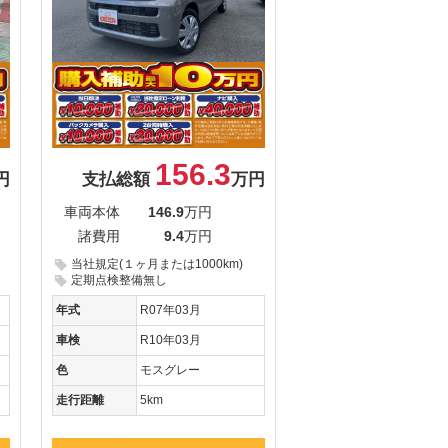
156.3
円
支払総額
万円
車両本体
146.9
万円
諸費用
9.4
万円
当社規定(１ヶ月または1000km)
定期点検整備無し
年式
R07年03月
車検
R10年03月
色
モスグレー
走行距離
5km