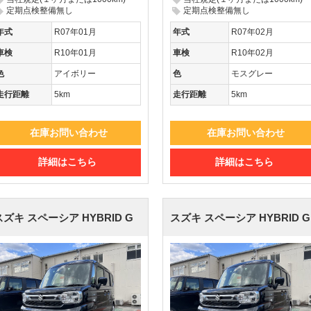
定期点検整備無し
定期点検整備無し
年式
R07年01月
年式
R07年02月
車検
R10年01月
車検
R10年02月
色
アイボリー
色
モスグレー
走行距離
5km
走行距離
5km
在庫お問い合わせ
在庫お問い合わせ
詳細はこちら
詳細はこちら
スズキ スペーシア
HYBRID G
スズキ スペーシア
HYBRID G