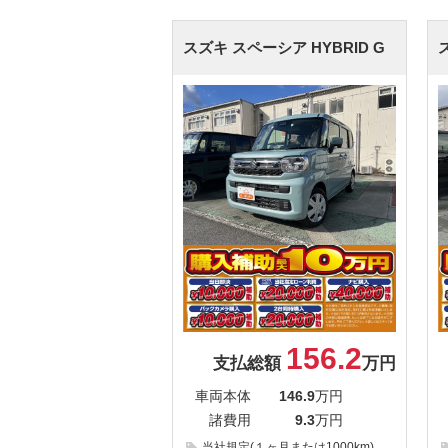
スズキ スペーシア
HYBRID G
156.2
支払総額
万円
車両本体
146.9
万円
諸費用
9.3
万円
当社規定(１ヶ月または1000km)