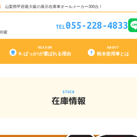
店
山梨県甲府最大級の展示在庫車オールメーカー300台！
055-228-4833
TEL
3月曜
REASON
ABOUT
K-ばっか!が選ばれる理由
軽未使用車とは
STOCK
在庫情報