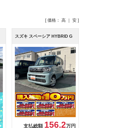
[ 価格：
高
｜
安
]
スズキ スペーシア
HYBRID G
156.2
支払総額
万円