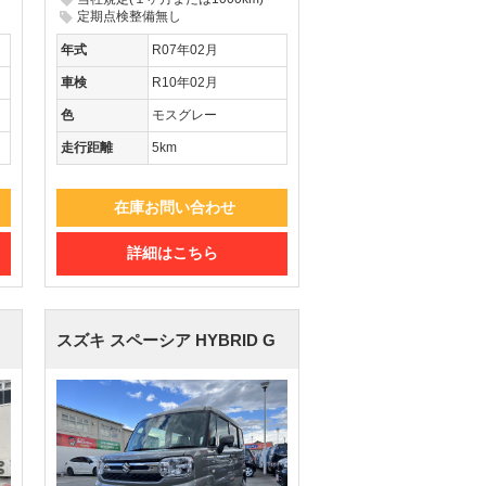
定期点検整備無し
年式
R07年02月
車検
R10年02月
色
モスグレー
走行距離
5km
在庫お問い合わせ
詳細はこちら
スズキ スペーシア
HYBRID G