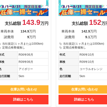
143.9
152
支払総額
万円
支払総額
万
車両本体
134.9
万円
車両本体
142.9
万円
諸費用
9
万円
諸費用
9.1
万円
当社規定(１ヶ月または1000km)
当社規定(１ヶ月または1000km)
定期点検整備無し
定期点検整備無し
年式
R06年06月
年式
R06年10月
車検
R09年06月
車検
R09年10月
色
アイボリー
色
コーラルオレンジ
走行距離
5km
走行距離
5km
在庫お問い合わせ
在庫お問い合わせ
詳細はこちら
詳細はこちら