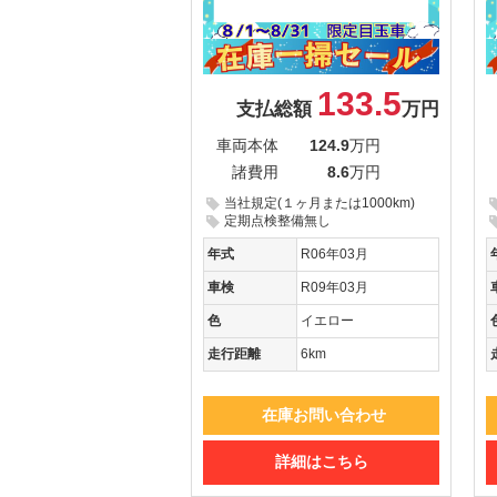
133.5
支払総額
万円
車両本体
124.9
万円
諸費用
8.6
万円
当社規定(１ヶ月または1000km)
定期点検整備無し
年式
R06年03月
車検
R09年03月
色
イエロー
走行距離
6km
在庫お問い合わせ
詳細はこちら