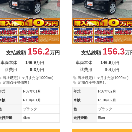
156.2
156.3
支払総額
万円
支払総額
万
車両本体
146.9
万円
車両本体
146.9
万円
諸費用
9.3
万円
諸費用
9.4
万円
当社規定(１ヶ月または1000km)
当社規定(１ヶ月または1000km)
定期点検整備無し
定期点検整備無し
年式
R07年01月
年式
R07年02月
車検
R10年01月
車検
R10年02月
色
ブラック
色
ブラック
走行距離
4km
走行距離
5km