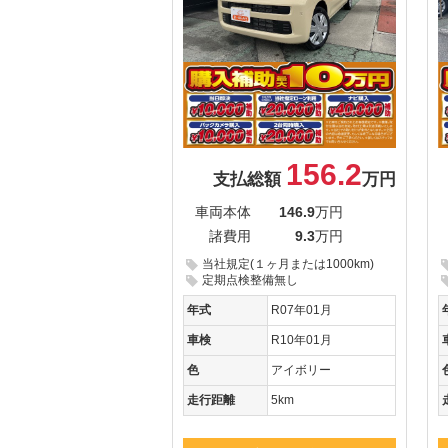
156.2
支払総額
万円
車両本体
146.9
万円
諸費用
9.3
万円
当社規定(１ヶ月または1000km)
定期点検整備無し
年式
R07年01月
車検
R10年01月
色
アイボリー
走行距離
5km