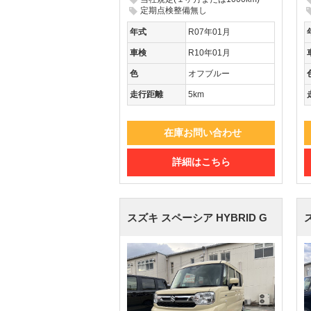
定期点検整備無し
年式
R07年01月
車検
R10年01月
色
オフブルー
走行距離
5km
在庫お問い合わせ
詳細はこちら
スズキ スペーシア
HYBRID G