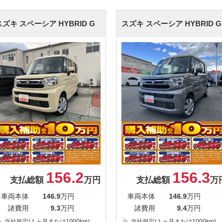
スズキ スペーシア
HYBRID G
スズキ スペーシア
HYBRID G
156.2
156.3
支払総額
万円
支払総額
万
車両本体
146.9
万円
車両本体
146.9
万円
諸費用
9.3
万円
諸費用
9.4
万円
当社規定(１ヶ月または1000km)
当社規定(１ヶ月または1000km)