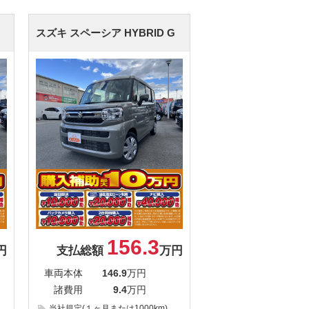
スズキ スペーシア
HYBRID G
156.3
円
支払総額
万円
車両本体
146.9
万円
諸費用
9.4
万円
当社規定(１ヶ月または1000km)