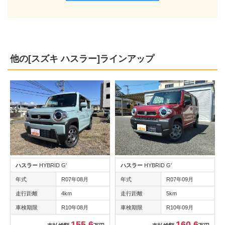
他の[スズキ ハスラー]ラインアップ
ハスラー
HYBRID G'
ハスラー
HYBRID G'
年式
R07年08月
年式
R07年09月
走行距離
4km
走行距離
5km
車検期限
R10年08月
車検期限
R10年09月
155.6
160.6