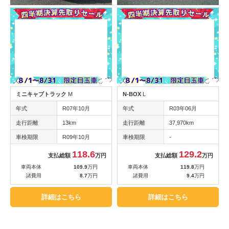
ミニキャブトラック
M
N-BOX
L
年式
R07年10月
年式
R03年06月
走行距離
13km
走行距離
37,970km
車検期限
R09年10月
車検期限
-
118.6
129.2
支払総額
万円
支払総額
万円
車両本体
109.9
万円
車両本体
119.8
万円
諸費用
8.7
万円
諸費用
9.4
万円
詳細はこちら
詳細はこちら