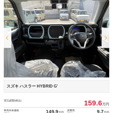
スズキ ハスラー
HYBRID G'
支払総額
(税込)
159.6
万円
車両本体価格
149.9
諸費用
9.7
万円
万円