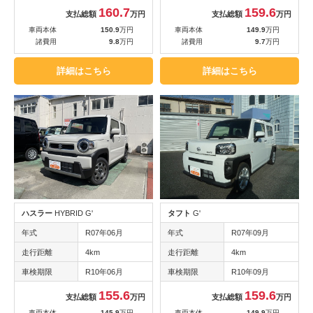
160.7
159.6
支払総額
万円
支払総額
万円
車両本体
150.9
万円
車両本体
149.9
万円
諸費用
9.8
万円
諸費用
9.7
万円
詳細はこちら
詳細はこちら
ハスラー
HYBRID G'
タフト
G'
年式
R07年06月
年式
R07年09月
走行距離
4km
走行距離
4km
車検期限
R10年06月
車検期限
R10年09月
155.6
159.6
支払総額
万円
支払総額
万円
車両本体
145.9
万円
車両本体
149.9
万円