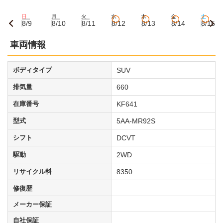
日
月
火
水
木
金
土
8/9
8/10
8/11
8/12
8/13
8/14
8/15
車両情報
ボディタイプ
SUV
排気量
660
在庫番号
KF641
型式
5AA-MR92S
シフト
DCVT
駆動
2WD
リサイクル料
8350
修復歴
メーカー保証
自社保証