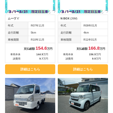
ムーヴ
X'
N BOX
(26M)
年式
R07年11月
年式
R08年01月
走行距離
5km
走行距離
4km
車検期限
R10年11月
車検期限
R11年01月
154.6
166.8
支払総額
万円
支払総額
万円
車両本体
144.9
万円
車両本体
156.9
万円
諸費用
9.7
万円
諸費用
9.9
万円
詳細はこちら
詳細はこちら