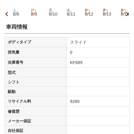
土
日
月
火
水
木
金
8/8
8/9
8/10
8/11
8/12
8/13
8/14
車両情報
ボディタイプ
スライド
排気量
0
在庫番号
KF689
型式
シフト
駆動
リサイクル料
9280
修復歴
メーカー保証
自社保証