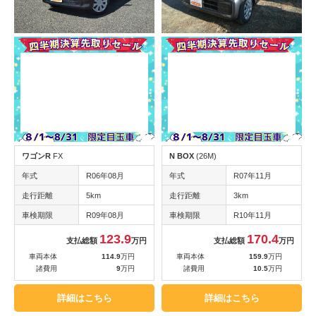
ワゴンR
FX
N BOX
(26M)
年式
R06年08月
年式
R07年11月
走行距離
5km
走行距離
3km
車検期限
R09年08月
車検期限
R10年11月
123.9
170.4
支払総額
万円
支払総額
万円
車両本体
114.9
万円
車両本体
159.9
万円
諸費用
9
万円
諸費用
10.5
万円
詳細はこちら
詳細はこちら