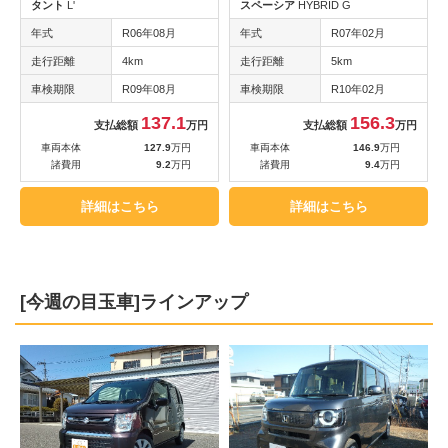
タント
L'
スペーシア
HYBRID G
年式
R06年08月
年式
R07年02月
走行距離
4km
走行距離
5km
車検期限
R09年08月
車検期限
R10年02月
137.1
156.3
支払総額
万円
支払総額
万円
車両本体
127.9
万円
車両本体
146.9
万円
諸費用
9.2
万円
諸費用
9.4
万円
詳細はこちら
詳細はこちら
[今週の目玉車]ラインアップ