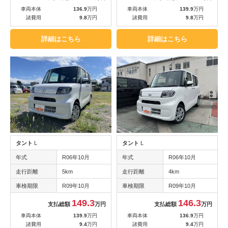
車両本体
136.9
万円
車両本体
139.9
万円
諸費用
9.8
万円
諸費用
9.8
万円
詳細はこちら
詳細はこちら
タント
L
タント
L
年式
R06年10月
年式
R06年10月
走行距離
5km
走行距離
4km
車検期限
R09年10月
車検期限
R09年10月
149.3
146.3
支払総額
万円
支払総額
万円
車両本体
139.9
万円
車両本体
136.9
万円
諸費用
9.4
万円
諸費用
9.4
万円