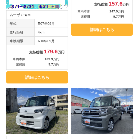
157.6
支払総額
万円
車両本体
147.9
万円
ムーヴ
G'★M
諸費用
9.7
万円
年式
R07年09月
詳細はこちら
走行距離
4km
車検期限
R10年09月
179.6
支払総額
万円
車両本体
169.9
万円
諸費用
9.7
万円
詳細はこちら