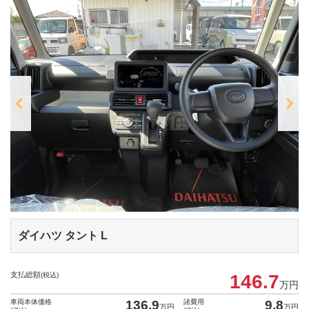
ダイハツ タント
L
支払総額
(税込)
146.7
万円
車両本体価格
136.9
諸費用
9.8
万円
万円