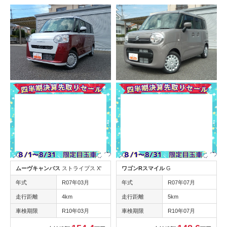
ムーヴキャンバス
ストライプス X'
ワゴンRスマイル
G
年式
R07年03月
年式
R07年07月
走行距離
4km
走行距離
5km
車検期限
R10年03月
車検期限
R10年07月