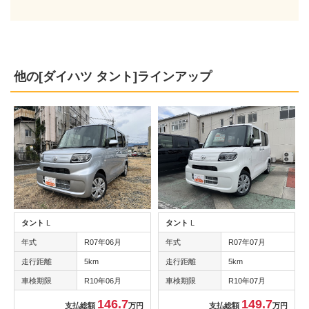
他の[ダイハツ タント]ラインアップ
タント
L
タント
L
年式
R07年06月
年式
R07年07月
走行距離
5km
走行距離
5km
車検期限
R10年06月
車検期限
R10年07月
146.7
149.7
支払総額
万円
支払総額
万円