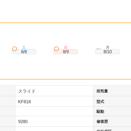
土
日
月
8/8
8/9
8/10
スライド
排気量
KF818
型式
駆動
9280
修復歴