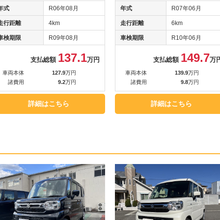
年式
R06年08月
年式
R07年06月
走行距離
4km
走行距離
6km
車検期限
R09年08月
車検期限
R10年06月
137.1
149.7
支払総額
万円
支払総額
万
車両本体
127.9
万円
車両本体
139.9
万円
諸費用
9.2
万円
諸費用
9.8
万円
詳細はこちら
詳細はこちら