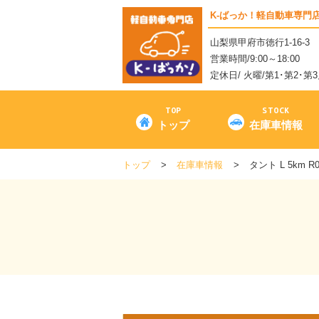
K-ばっか！軽自動車専門
山梨県甲府市徳行1-16-3
営業時間/9:00～18:00
定休日/ 火曜/第1･第2･第
TOP
STOCK
トップ
在庫車情報
トップ
在庫車情報
タント L 5km R