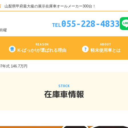
店
山梨県甲府最大級の展示在庫車オールメーカー300台！
055-228-4833
TEL
3月曜
REASON
ABOUT
K-ばっか!が選ばれる理由
軽未使用車とは
07年式 146.7万円
STOCK
在庫車情報