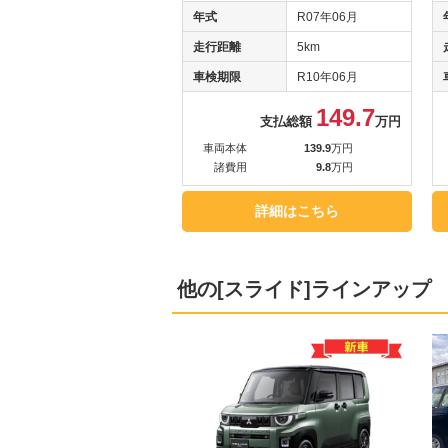
年式
R07年06月
走行距離
5km
車検期限
R10年06月
149.7
支払総額
万円
車両本体
139.9
万円
諸費用
9.8
万円
詳細はこちら
他の[スライド]ラインアップ