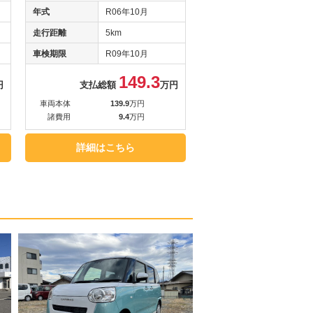
年式
R06年10月
走行距離
5km
車検期限
R09年10月
149.3
円
支払総額
万円
車両本体
139.9
万円
諸費用
9.4
万円
詳細はこちら