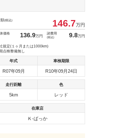
総額
146.7
(税込)
万円
体価格
諸費用
136.9
9.8
万円
万円
(税込)
社規定(１ヶ月または1000km)
期点検整備無し
年式
車検期限
R07年09月
R10年09月24日
走行距離
色
5km
レッド
在庫店
Ｋ-ばっか