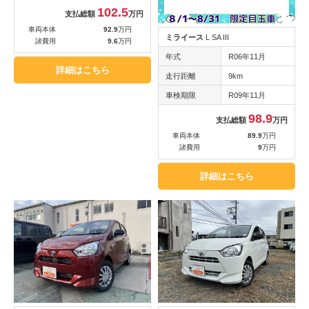
102.5
支払総額
万円
車両本体
92.9
万円
ミライース
L SA III
諸費用
9.6
万円
年式
R06年11月
詳細はこちら
走行距離
9km
車検期限
R09年11月
98.9
支払総額
万円
車両本体
89.9
万円
諸費用
9
万円
詳細はこちら