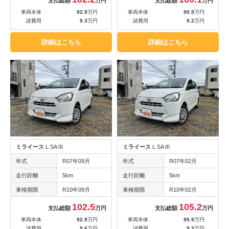
支払総額
万円
支払総額
万円
車両本体
92.9
万円
車両本体
90.9
万円
諸費用
9.3
万円
諸費用
9.2
万円
詳細はこちら
詳細はこちら
ミライース
L SA III
ミライース
L SA III
年式
R07年09月
年式
R07年02月
走行距離
5km
走行距離
5km
車検期限
R10年09月
車検期限
R10年02月
102.5
105.2
支払総額
万円
支払総額
万円
車両本体
92.9
万円
車両本体
95.9
万円
諸費用
9.6
万円
諸費用
9.3
万円