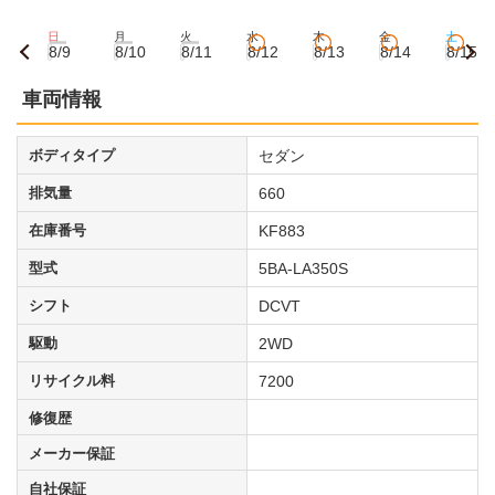
日
月
火
水
木
金
土
8/9
8/10
8/11
8/12
8/13
8/14
8/15
車両情報
ボディタイプ
セダン
排気量
660
在庫番号
KF883
型式
5BA-LA350S
シフト
DCVT
駆動
2WD
リサイクル料
7200
修復歴
メーカー保証
自社保証