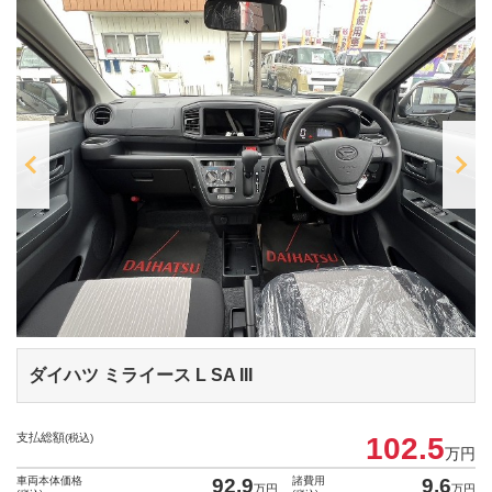
ダイハツ ミライース
L SA III
支払総額
(税込)
102.5
万円
車両本体価格
92.9
諸費用
9.6
万円
万円