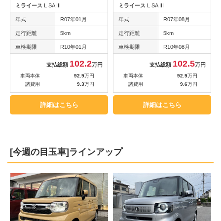
ミライース
L SA III
ミライース
L SA III
年式
R07年01月
年式
R07年08月
走行距離
5km
走行距離
5km
車検期限
R10年01月
車検期限
R10年08月
102.2
102.5
支払総額
万円
支払総額
万円
車両本体
92.9
万円
車両本体
92.9
万円
諸費用
9.3
万円
諸費用
9.6
万円
詳細はこちら
詳細はこちら
[今週の目玉車]ラインアップ