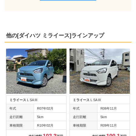
他の[ダイハツ ミライース]ラインアップ
ミライース
L SA III
ミライース
L SA III
年式
R07年02月
年式
R06年11月
走行距離
5km
走行距離
5km
車検期限
R10年02月
車検期限
R09年11月
102.2
100.1