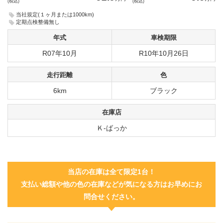
(税込)
(税込)
当社規定(１ヶ月または1000km)
定期点検整備無し
年式
車検期限
R07年10月
R10年10月26日
走行距離
色
6km
ブラック
在庫店
Ｋ-ばっか
当店の在庫は全て限定1台！
支払い総額や他の色の在庫などが気になる方はお早めにお
問合せください。