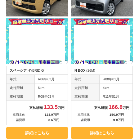
スペーシア
HYBRID G
N BOX
(26M)
年式
R06年03月
年式
R08年01月
走行距離
6km
走行距離
4km
車検期限
R09年03月
車検期限
R11年01月
133.5
166.8
支払総額
万円
支払総額
万円
車両本体
124.9
万円
車両本体
156.9
万円
諸費用
8.6
万円
諸費用
9.9
万円
詳細はこちら
詳細はこちら