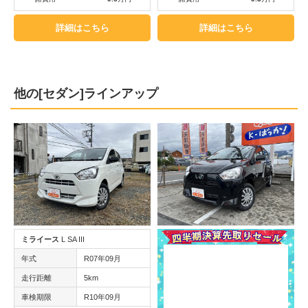
詳細はこちら
詳細はこちら
他の[セダン]ラインアップ
ミライース
L SA III
年式
R07年09月
走行距離
5km
車検期限
R10年09月