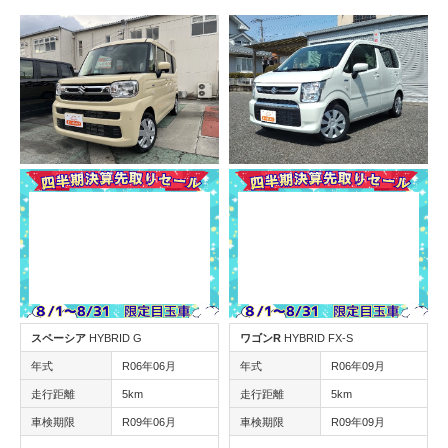
スペーシア
HYBRID G
ワゴンR
HYBRID FX-S
年式
R06年06月
年式
R06年09月
走行距離
5km
走行距離
5km
車検期限
R09年06月
車検期限
R09年09月