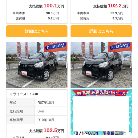
100.1
102.2
支払総額
万円
支払総額
万円
車両本体
90.9
万円
車両本体
92.9
万円
諸費用
9.2
万円
諸費用
9.3
万円
詳細はこちら
詳細はこちら
ミライース
L SA III
年式
R07年10月
走行距離
6km
車検期限
R10年10月
102.5
支払総額
万円
車両本体
92.9
万円