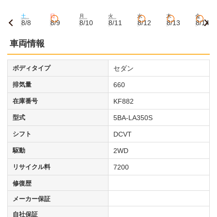
土
日
月
火
水
木
金
8/8
8/9
8/10
8/11
8/12
8/13
8/14
車両情報
ボディタイプ
セダン
排気量
660
在庫番号
KF882
型式
5BA-LA350S
シフト
DCVT
駆動
2WD
リサイクル料
7200
修復歴
メーカー保証
自社保証