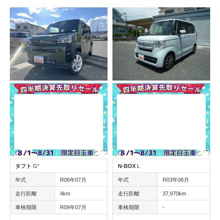
タフト
G''
N-BOX
L
年式
R06年07月
年式
R03年06月
走行距離
4km
走行距離
37,970km
車検期限
R09年07月
車検期限
-