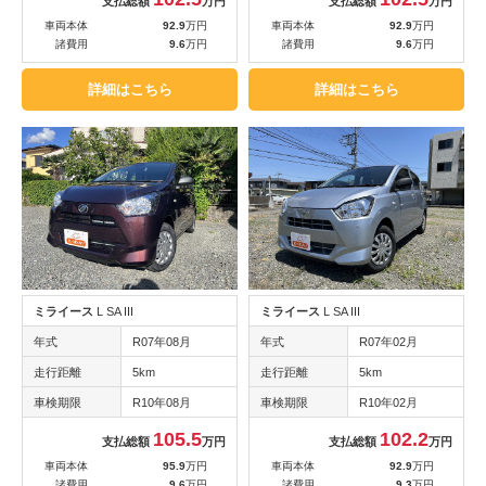
支払総額
万円
支払総額
万円
車両本体
92.9
万円
車両本体
92.9
万円
諸費用
9.6
万円
諸費用
9.6
万円
詳細はこちら
詳細はこちら
ミライース
L SA III
ミライース
L SA III
年式
R07年08月
年式
R07年02月
走行距離
5km
走行距離
5km
車検期限
R10年08月
車検期限
R10年02月
105.5
102.2
支払総額
万円
支払総額
万円
車両本体
95.9
万円
車両本体
92.9
万円
諸費用
9.6
万円
諸費用
9.3
万円