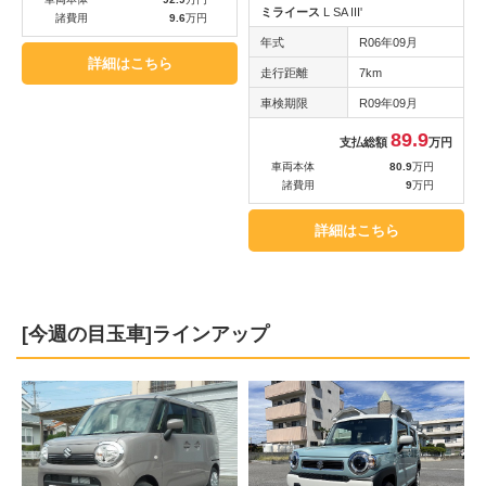
ミライース
L SA III'
諸費用
9.6
万円
年式
R06年09月
詳細はこちら
走行距離
7km
車検期限
R09年09月
89.9
支払総額
万円
車両本体
80.9
万円
諸費用
9
万円
詳細はこちら
[今週の目玉車]ラインアップ