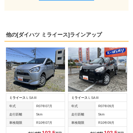
他の[ダイハツ ミライース]ラインアップ
ミライース
L SA III
ミライース
L SA III
年式
R07年07月
年式
R07年09月
走行距離
5km
走行距離
5km
車検期限
R10年07月
車検期限
R10年09月
102.5
102.5