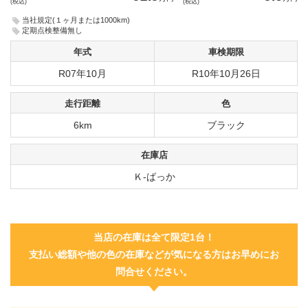
(税込)
(税込)
当社規定(１ヶ月または1000km)
定期点検整備無し
年式
車検期限
R07年10月
R10年10月26日
走行距離
色
6km
ブラック
在庫店
Ｋ-ばっか
当店の在庫は全て限定1台！
支払い総額や他の色の在庫などが気になる方はお早めにお
問合せください。