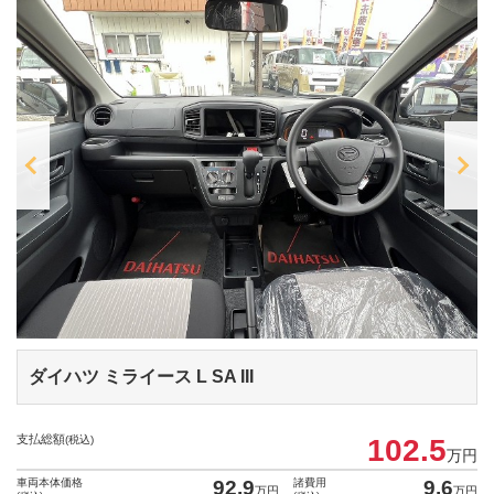
ダイハツ ミライース
L SA III
支払総額
(税込)
102.5
万円
車両本体価格
92.9
諸費用
9.6
万円
万円