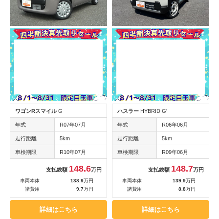
ワゴンRスマイル
G
ハスラー
HYBRID G'
年式
R07年07月
年式
R06年06月
走行距離
5km
走行距離
5km
車検期限
R10年07月
車検期限
R09年06月
148.6
148.7
支払総額
万円
支払総額
万円
車両本体
138.9
万円
車両本体
139.9
万円
諸費用
9.7
万円
諸費用
8.8
万円
詳細はこちら
詳細はこちら