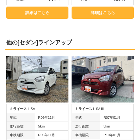
詳細はこちら
詳細はこちら
他の[セダン]ラインアップ
ミライース
L SA III
ミライース
L SA III
年式
R06年11月
年式
R07年01月
走行距離
5km
走行距離
5km
車検期限
R09年11月
車検期限
R10年01月