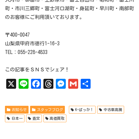
町・市川三郷町・富士河口湖町・身延町・早川町・南部町
のお客様にご利用頂いております。
〒400-0047
山梨県甲府市徳行1-16-3
TEL：055-228-4833
この記事をＳＮＳでシェア！
X
Li
Fa
Th
Me
Gm
共
ne
ce
re
ss
ai
有
bo
ad
en
l
お知らせ
スタッフブログ
K-ばっか！
中古車高騰
ok
s
ge
日本一
査定
高価買取
r