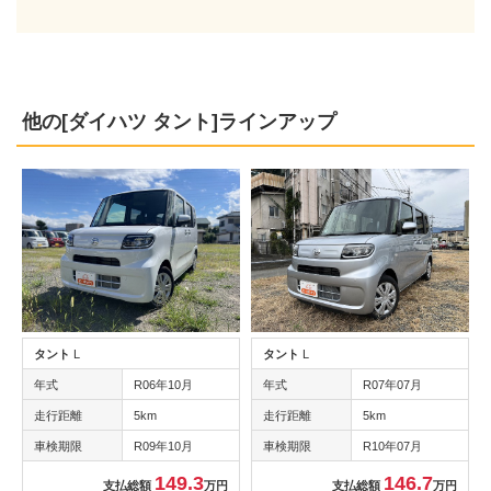
他の[ダイハツ タント]ラインアップ
タント
L
タント
L
年式
R06年10月
年式
R07年07月
走行距離
5km
走行距離
5km
車検期限
R09年10月
車検期限
R10年07月
149.3
146.7
支払総額
万円
支払総額
万円