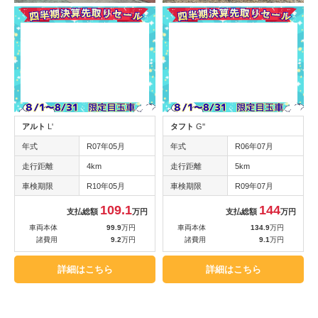
アルト
L'
タフト
G''
年式
R07年05月
年式
R06年07月
走行距離
4km
走行距離
5km
車検期限
R10年05月
車検期限
R09年07月
109.1
144
支払総額
万円
支払総額
万円
車両本体
99.9
万円
車両本体
134.9
万円
諸費用
9.2
万円
諸費用
9.1
万円
詳細はこちら
詳細はこちら