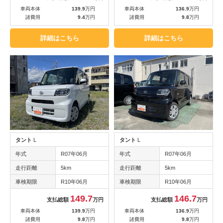
車両本体
139.9
万円
車両本体
136.9
万円
諸費用
9.4
万円
諸費用
9.8
万円
詳細はこちら
詳細はこちら
タント
L
タント
L
年式
R07年06月
年式
R07年06月
走行距離
5km
走行距離
5km
車検期限
R10年06月
車検期限
R10年06月
149.7
146.7
支払総額
万円
支払総額
万円
車両本体
139.9
万円
車両本体
136.9
万円
諸費用
9.8
万円
諸費用
9.8
万円