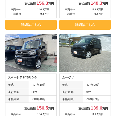
156.3
149.3
支払総額
万円
支払総額
万円
車両本体
146.9
万円
車両本体
139.9
万円
諸費用
9.4
万円
諸費用
9.4
万円
詳細はこちら
詳細はこちら
スペーシア
HYBRID G
ムーヴ
L'
年式
R07年10月
年式
R07年09月
走行距離
5km
走行距離
4km
車検期限
R10年10月
車検期限
R10年09月
156.5
139.6
支払総額
万円
支払総額
万円
車両本体
146.9
万円
車両本体
129.9
万円