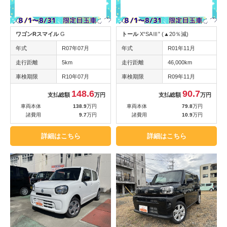
ワゴンRスマイル
G
トール
X“SAⅢ” (▲20％減)
年式
R07年07月
年式
R01年11月
走行距離
5km
走行距離
46,000km
車検期限
R10年07月
車検期限
R09年11月
148.6
90.7
支払総額
万円
支払総額
万円
車両本体
138.9
万円
車両本体
79.8
万円
諸費用
9.7
万円
諸費用
10.9
万円
詳細はこちら
詳細はこちら