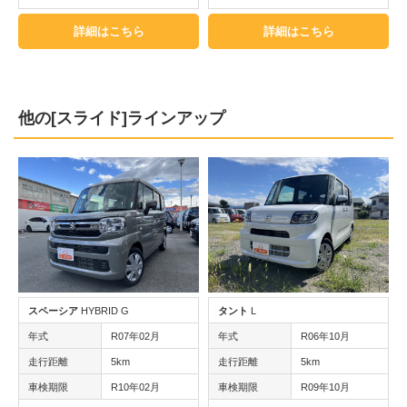
詳細はこちら
詳細はこちら
他の[スライド]ラインアップ
スペーシア
HYBRID G
タント
L
年式
R07年02月
年式
R06年10月
走行距離
5km
走行距離
5km
車検期限
R10年02月
車検期限
R09年10月