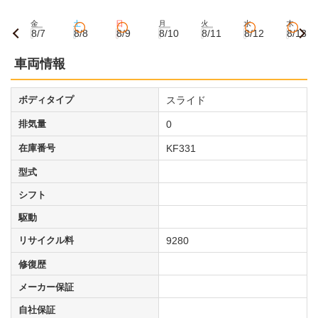
金
土
日
月
火
水
木
8/7
8/8
8/9
8/10
8/11
8/12
8/13
車両情報
ボディタイプ
スライド
排気量
0
在庫番号
KF331
型式
シフト
駆動
リサイクル料
9280
修復歴
メーカー保証
自社保証