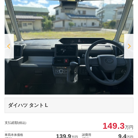
ダイハツ タント
L
支払総額
(税込)
149.3
万円
車両本体価格
139.9
諸費用
9.4
万円
万円