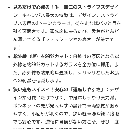
見るだけで心躍る！唯一無二のストライプスデザイ
ン
：キャンバス最大の特徴は、デザイン。ストライ
プス専用の2トーンカラーは、街を走ればパッと目を
引く可愛さです。運転席に座るたび、愛着がどんど
ん湧いてくる「ファッション性の高さ」が魅力で
す！
紫外線（UV）を99％カット
：日焼けの原因となる紫
外線を約99％カットするガラスを全方位に採用。ま
た、赤外線も効果的に遮断し、ジリジリとしたお肌
への刺激を低減します。
狭い道もスイスイ！安心の「運転しやすさ」
：デザ
インが可愛いだけでなく、中身はしっかり実力派。
ボンネットの先が見えやすい設計で車両感覚が掴み
やすく、小回りが利くので、狭い駐車場や細い路地
でも安心です。運転に自信がない方こそ、ぜひ一度