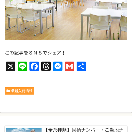
この記事をＳＮＳでシェア！
X
Li
Fa
Th
Me
Gm
共
ne
ce
re
ss
ai
有
bo
ad
en
l
最新入荷情報
ok
s
ge
r
【全75種類】図柄ナンバー・ご当地ナ