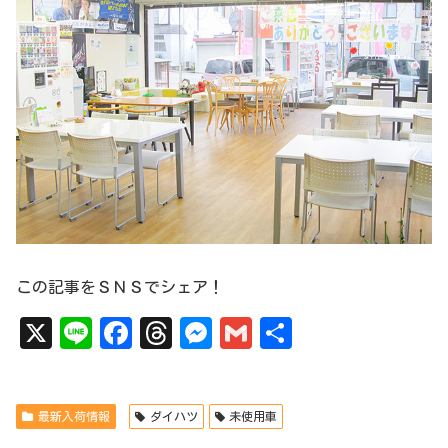
この記事をＳＮＳでシェア！
X
Li
Fa
Th
Me
Gm
共
ne
ce
re
ss
ai
有
bo
ad
en
l
最新入荷情報
ダイハツ
未使用車
ok
s
ge