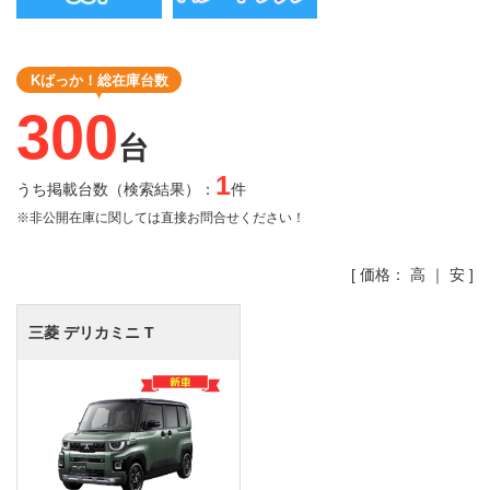
Kばっか！総在庫台数
300
台
1
うち掲載台数（検索結果）：
件
※非公開在庫に関しては直接お問合せください！
[ 価格：
高
｜
安
]
三菱 デリカミニ
T